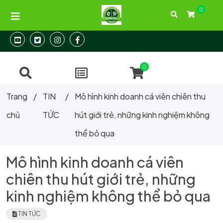
0
Địa chỉ: 104/31 Thành Thái, Phường 12, Quận 10, Tp.HCM
Hotline:
093 288 24 26
0
Trang
/
TIN
/
Mô hình kinh doanh cá viên chiên thu
chủ
TỨC
hút giới trẻ, những kinh nghiệm không
thể bỏ qua
Mô hình kinh doanh cá viên
chiên thu hút giới trẻ, những
kinh nghiệm không thể bỏ qua
TIN TỨC