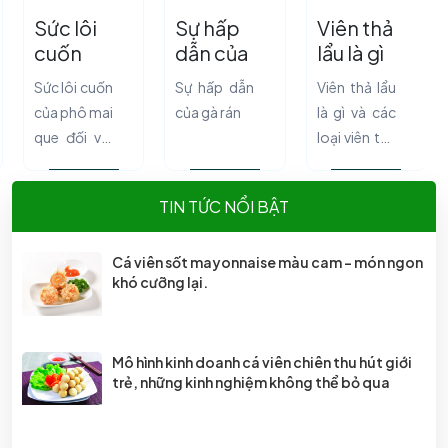
Sức lôi
Sự hấp
Viên thả
cuốn
dẫn của
lẩu là gì
của phô
gà rán
và các
Sức lôi cuốn
Sự hấp dẫn
Viên thả lẩu
mai que
loại viên
của phô mai
của gà rán
là gì và các
đối với
thả lẩu
que đối với
loại viên thả
giới trẻ
đang
giới trẻ
lẩu đang
được ưa
được ưa
chuộng
TIN TỨC NỔI BẬT
chuộng
Cá viên sốt mayonnaise màu cam - món ngon
khó cưỡng lại.
Mô hình kinh doanh cá viên chiên thu hút giới
trẻ, những kinh nghiệm không thể bỏ qua