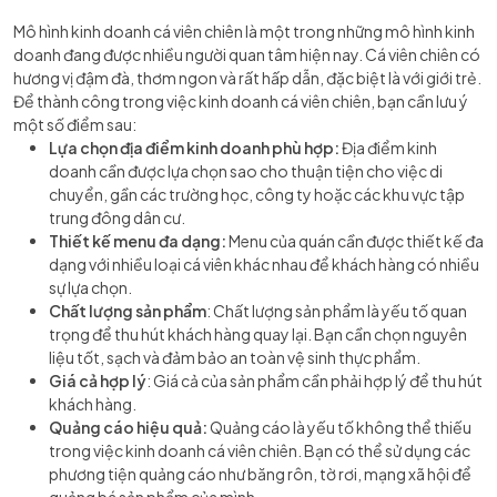
Mô hình kinh doanh cá viên chiên là một trong những mô hình kinh
doanh đang được nhiều người quan tâm hiện nay. Cá viên chiên có
hương vị đậm đà, thơm ngon và rất hấp dẫn, đặc biệt là với giới trẻ.
Để thành công trong việc kinh doanh cá viên chiên, bạn cần lưu ý
một số điểm sau:
Lựa chọn địa điểm kinh doanh phù hợp:
Địa điểm kinh
doanh cần được lựa chọn sao cho thuận tiện cho việc di
chuyển, gần các trường học, công ty hoặc các khu vực tập
trung đông dân cư.
Thiết kế menu đa dạng:
Menu của quán cần được thiết kế đa
dạng với nhiều loại cá viên khác nhau để khách hàng có nhiều
sự lựa chọn.
Chất lượng sản phẩm
: Chất lượng sản phẩm là yếu tố quan
trọng để thu hút khách hàng quay lại. Bạn cần chọn nguyên
liệu tốt, sạch và đảm bảo an toàn vệ sinh thực phẩm.
Giá cả hợp lý
: Giá cả của sản phẩm cần phải hợp lý để thu hút
khách hàng.
Quảng cáo hiệu quả:
Quảng cáo là yếu tố không thể thiếu
trong việc kinh doanh cá viên chiên. Bạn có thể sử dụng các
phương tiện quảng cáo như băng rôn, tờ rơi, mạng xã hội để