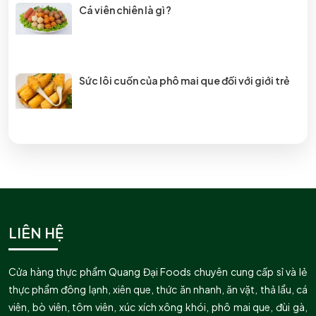
Cá viên chiên là gì ?
Sức lôi cuốn của phô mai que đối với giới trẻ
Viên thả lẩu là gì và các loại viên thả lẩu đang
được ưa chuộng
Sự hấp dẫn của gà rán
LIÊN HỆ
Cửa hàng thực phẩm Quang Đại Foods chuyên cung cấp sỉ và lẻ
thực phẩm đông lạnh, xiên que, thức ăn nhanh, ăn vặt, thả lẩu, cá
viên, bò viên, tôm viên, xúc xích xông khói, phô mai que, đùi gà,