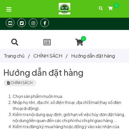
0
Địa chỉ: 104/31 Thành Thái, Phường 12, Quận 10, Tp.HCM
Hotline:
093 288 24 26
0
Trang chủ
/
CHÍNH SÁCH
/
Hướng dẫn đặt hàng
Hướng dẫn đặt hàng
CHÍNH SÁCH
Chọn sản phẩm muốn mua.
Nhập họ tên, địa chỉ, số điện thoại, địa chỉ Email (hay số điện
thoại di động).
Kiểm tra nội dung quy định, giới hạn về việc hủy đơn đặt hàng,
nội dung liên quan đến các chi phí như chi phí giao hàng....
Kiểm tra đăng ký mua hàng hoặc đồng ý vào xác nhận của