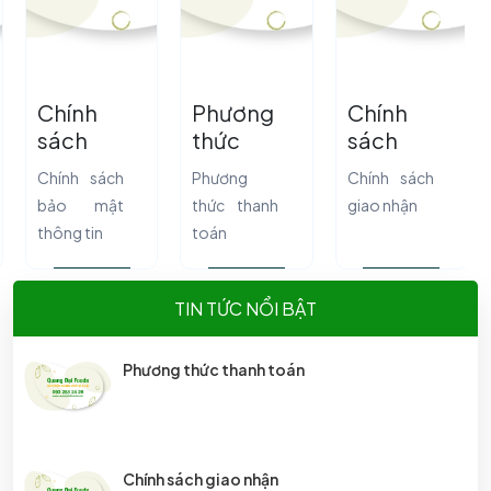
Chính
Phương
Chính
sách
thức
sách
bảo mật
thanh
giao
Chính sách
Phương
Chính sách
thông
toán
nhận
bảo mật
thức thanh
giao nhận
tin
thông tin
toán
TIN TỨC NỔI BẬT
Phương thức thanh toán
Chính sách giao nhận