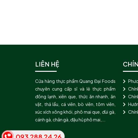
LIÊN HỆ
CHÍ
Cửa hàng thực phẩm Quang Đại Foods
Phươ
chuyên cung cấp sỉ và lẻ thực phẩm
Chín
đông lạnh, xiên que, thức ăn nhanh, ăn
Chính
vặt, thả lẩu, cá viên, bò viên, tôm viên,
Hướn
xúc xích xông khói, phô mai que, đùi gà,
Chín
cánh gà, chân gà, đậu hủ phô mai,...
093 288 24 26