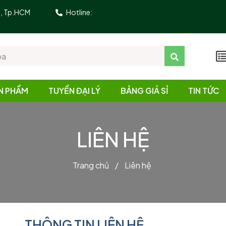
10, Tp.HCM
Hotline:
N PHẨM
TUYỂN ĐẠI LÝ
BẢNG GIÁ SỈ
TIN TỨC
LIÊN HỆ
Trang chủ
/
Liên hệ
THÔNG TIN LIÊN HỆ