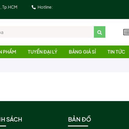
10, Tp.HCM
Hotline:
N PHẨM
TUYỂN ĐẠI LÝ
BẢNG GIÁ SỈ
TIN TỨC
NH SÁCH
BẢN ĐỒ