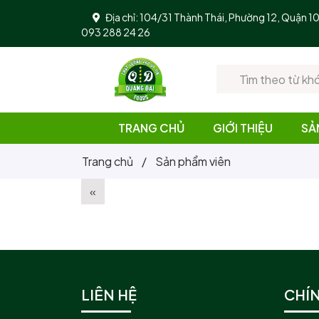
Địa chỉ: 104/31 Thành Thái, Phường 12, Quận 
093 288 24 26
TRANG CHỦ
GIỚI THIỆU
SẢ
Trang chủ
/
Sản phẩm viên
«
LIÊN HỆ
CHÍ