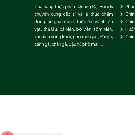
Cửa hàng thực phẩm Quang Đại Foods
Phươ
chuyên cung cấp sỉ và lẻ thực phẩm
Chín
đông lạnh, xiên que, thức ăn nhanh, ăn
Chính
vặt, thả lẩu, cá viên, bò viên, tôm viên,
Hướn
xúc xích xông khói, phô mai que, đùi gà,
Chín
cánh gà, chân gà, đậu hủ phô mai,...