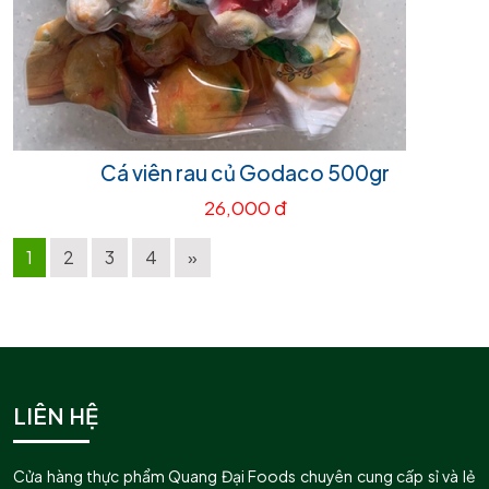
Cá viên rau củ Godaco 500gr
26,000 đ
1
2
3
4
»
LIÊN HỆ
Cửa hàng thực phẩm Quang Đại Foods chuyên cung cấp sỉ và lẻ