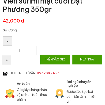
Viên surimi mặt cười Đạt
Phương 350gr
42,000 đ
Số lượng :
–
+
THÊM VÀO GIỎ
MUA NGAY
HOTLINE TƯ VẤN:
093 288 24 26
Đội ngũ chuyên
An toàn
nghiệp
Có giấy chứng nhận
Được đào tạo bài
vệ sinh an toàn thực
bản, tận tâm , nhiệt
phẩm
tình.