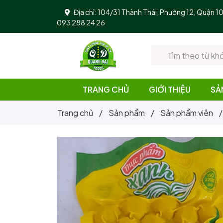
Địa chỉ: 104/31 Thành Thái, Phường 12, Quận 
093 288 24 26
TRANG CHỦ
GIỚI THIỆU
SẢ
Trang chủ
/
Sản phẩm
/
Sản phẩm viên
/