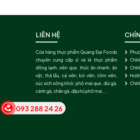
LIÊN HỆ
CHÍ
Cửa hàng thực phẩm Quang Đại Foods
Phươ
chuyên cung cấp sỉ và lẻ thực phẩm
Chín
đông lạnh, xiên que, thức ăn nhanh, ăn
Chính
vặt, thả lẩu, cá viên, bò viên, tôm viên,
Hướn
xúc xích xông khói, phô mai que, đùi gà,
Chín
cánh gà, chân gà, đậu hủ phô mai,...
093 288 24 26