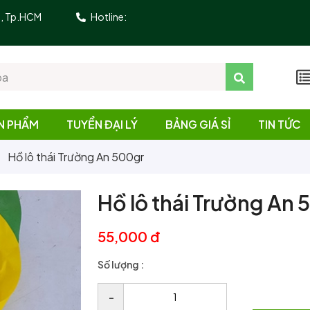
10, Tp.HCM
Hotline:
N PHẨM
TUYỂN ĐẠI LÝ
BẢNG GIÁ SỈ
TIN TỨC
Hồ lô thái Trường An 500gr
Hồ lô thái Trường An
55,000 đ
Số lượng :
–