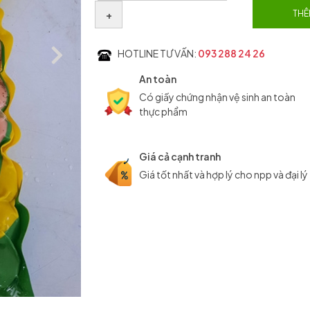
+
THÊ
HOTLINE TƯ VẤN:
093 288 24 26
An toàn
Có giấy chứng nhận vệ sinh an toàn
thực phẩm
Giá cả cạnh tranh
Giá tốt nhất và hợp lý cho npp và đại lý