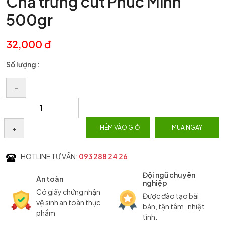
Chả trứng cút Phúc Minh
500gr
32,000 đ
Số lượng :
–
+
THÊM VÀO GIỎ
MUA NGAY
HOTLINE TƯ VẤN:
093 288 24 26
Đội ngũ chuyên
An toàn
nghiệp
Có giấy chứng nhận
Được đào tạo bài
vệ sinh an toàn thực
bản, tận tâm , nhiệt
phẩm
tình.