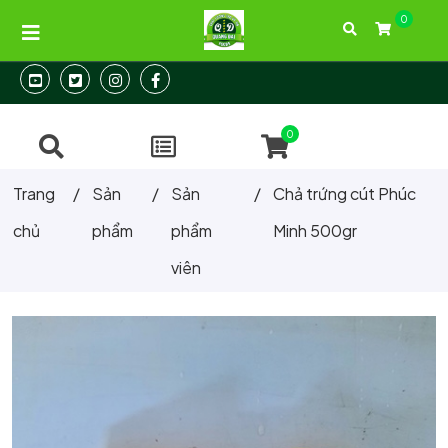
0
Địa chỉ: 104/31 Thành Thái, Phường 12, Quận 10, Tp.HCM
Hotline:
093 288 24 26
0
Trang
/
Sản
/
Sản
/
Chả trứng cút Phúc
chủ
phẩm
phẩm
Minh 500gr
viên