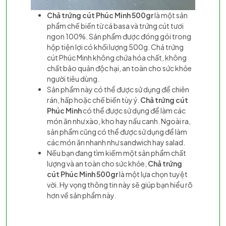
Chả trứng cút Phúc Minh 500gr
là một sản
phẩm chế biến từ cá basa và trứng cút tươi
ngon 100%. Sản phẩm được đóng gói trong
hộp tiện lợi có khối lượng 500g. Chả trứng
cút Phúc Minh không chứa hóa chất, không
chất bảo quản độc hại, an toàn cho sức khỏe
người tiêu dùng.
Sản phẩm này có thể được sử dụng để chiên
rán, hấp hoặc chế biến tùy ý.
Chả trứng cút
Phúc Minh
có thể được sử dụng để làm các
món ăn như xào, kho hay nấu canh. Ngoài ra,
sản phẩm cũng có thể được sử dụng để làm
các món ăn nhanh như sandwich hay salad.
Nếu bạn đang tìm kiếm một sản phẩm chất
lượng và an toàn cho sức khỏe,
Chả trứng
cút Phúc Minh 500gr
là một lựa chọn tuyệt
vời. Hy vọng thông tin này sẽ giúp bạn hiểu rõ
hơn về sản phẩm này.