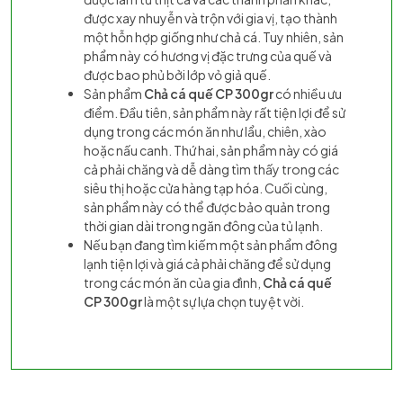
được xay nhuyễn và trộn với gia vị, tạo thành
một hỗn hợp giống như chả cá. Tuy nhiên, sản
phẩm này có hương vị đặc trưng của quế và
được bao phủ bởi lớp vỏ giả quế.
Sản phẩm
Chả cá quế CP 300gr
có nhiều ưu
điểm. Đầu tiên, sản phẩm này rất tiện lợi để sử
dụng trong các món ăn như lẩu, chiên, xào
hoặc nấu canh. Thứ hai, sản phẩm này có giá
cả phải chăng và dễ dàng tìm thấy trong các
siêu thị hoặc cửa hàng tạp hóa. Cuối cùng,
sản phẩm này có thể được bảo quản trong
thời gian dài trong ngăn đông của tủ lạnh.
Nếu bạn đang tìm kiếm một sản phẩm đông
lạnh tiện lợi và giá cả phải chăng để sử dụng
trong các món ăn của gia đình,
Chả cá quế
CP 300gr
là một sự lựa chọn tuyệt vời.