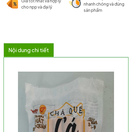
Giá tốt nhất và hợp lý
nhanh chóng và đúng
cho npp và đại lý
sản phẩm
Nội dung chi tiết