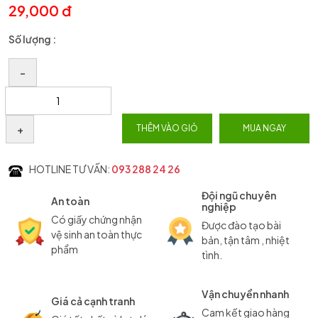
29,000 đ
Số lượng :
–
+
THÊM VÀO GIỎ
MUA NGAY
HOTLINE TƯ VẤN:
093 288 24 26
Đội ngũ chuyên
An toàn
nghiệp
Có giấy chứng nhận
Được đào tạo bài
vệ sinh an toàn thực
bản, tận tâm , nhiệt
phẩm
tình.
Vận chuyển nhanh
Giá cả cạnh tranh
Cam kết giao hàng