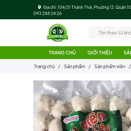
Địa chỉ: 104/31 Thành Thái, Phường 12, Quận 
093 288 24 26
TRANG CHỦ
GIỚI THIỆU
SẢ
Trang chủ
/
Sản phẩm
/
Sản phẩm viên
/