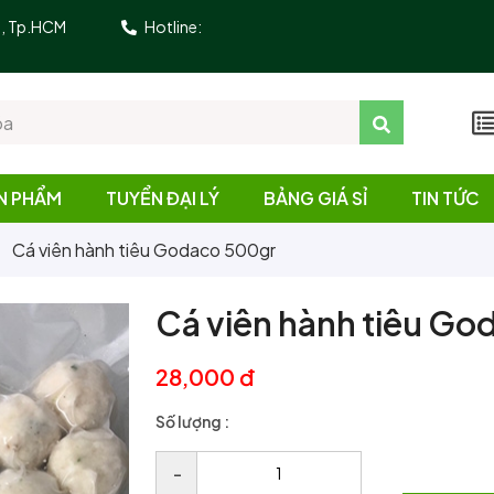
10, Tp.HCM
Hotline:
N PHẨM
TUYỂN ĐẠI LÝ
BẢNG GIÁ SỈ
TIN TỨC
Cá viên hành tiêu Godaco 500gr
Cá viên hành tiêu G
28,000 đ
Số lượng :
–