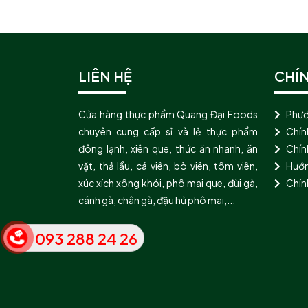
LIÊN HỆ
CHÍ
Cửa hàng thực phẩm Quang Đại Foods
Phươ
chuyên cung cấp sỉ và lẻ thực phẩm
Chín
đông lạnh, xiên que, thức ăn nhanh, ăn
Chính
vặt, thả lẩu, cá viên, bò viên, tôm viên,
Hướn
xúc xích xông khói, phô mai que, đùi gà,
Chín
cánh gà, chân gà, đậu hủ phô mai,...
093 288 24 26