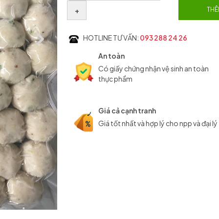
+
THÊ
HOTLINE TƯ VẤN:
093 288 24 26
An toàn
Có giấy chứng nhận vệ sinh an toàn
thực phẩm
Giá cả cạnh tranh
Giá tốt nhất và hợp lý cho npp và đại lý