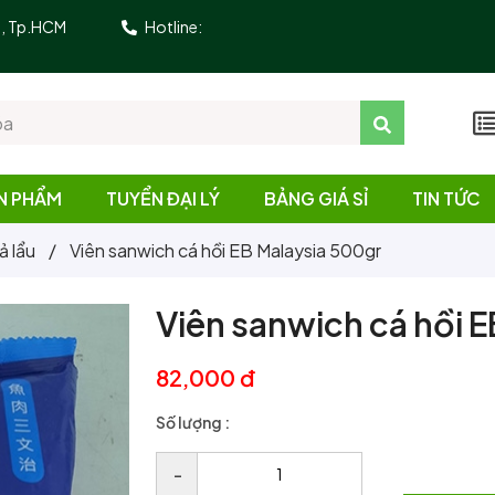
10, Tp.HCM
Hotline:
N PHẨM
TUYỂN ĐẠI LÝ
BẢNG GIÁ SỈ
TIN TỨC
ả lẩu
/
Viên sanwich cá hồi EB Malaysia 500gr
Viên sanwich cá hồi 
82,000 đ
Số lượng :
–