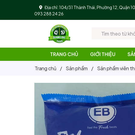
Địa chỉ: 104/31 Thành Thái, Phường 12, Quận 
093 288 24 26
TRANG CHỦ
GIỚI THIỆU
SẢ
Trang chủ
/
Sản phẩm
/
Sản phẩm viên th