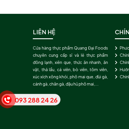
LIÊN HỆ
CHÍ
Cửa hàng thực phẩm Quang Đại Foods
Phươ
chuyên cung cấp sỉ và lẻ thực phẩm
Chín
đông lạnh, xiên que, thức ăn nhanh, ăn
Chính
vặt, thả lẩu, cá viên, bò viên, tôm viên,
Hướn
xúc xích xông khói, phô mai que, đùi gà,
Chín
cánh gà, chân gà, đậu hủ phô mai,...
093 288 24 26