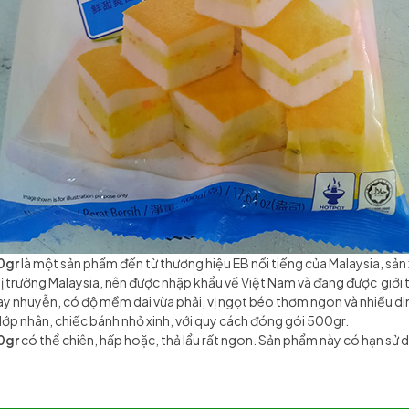
0gr
là một sản phẩm đến từ thương hiệu EB nổi tiếng của Malaysia, sản
ị trường Malaysia, nên được nhập khẩu về Việt Nam và đang được giới t
xay nhuyễn, có độ mềm dai vừa phải, vị ngọt béo thơm ngon và nhiều 
ớp nhân, chiếc bánh nhỏ xinh, với quy cách đóng gói 500gr.
0gr
có thể chiên, hấp hoặc, thả lẩu rất ngon. Sản phẩm này có hạn sử 