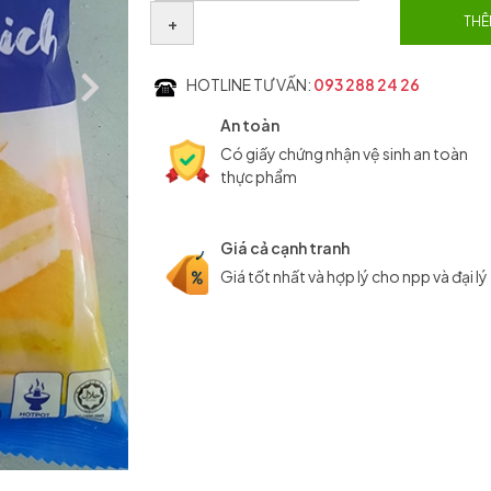
+
THÊ
HOTLINE TƯ VẤN:
093 288 24 26
An toàn
Có giấy chứng nhận vệ sinh an toàn
thực phẩm
Giá cả cạnh tranh
Giá tốt nhất và hợp lý cho npp và đại lý