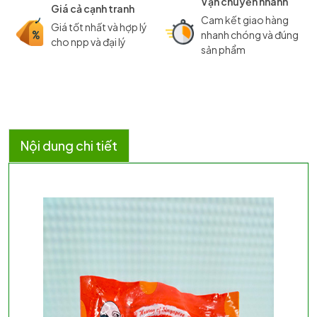
Vận chuyển nhanh
Giá cả cạnh tranh
Cam kết giao hàng
Giá tốt nhất và hợp lý
nhanh chóng và đúng
cho npp và đại lý
sản phẩm
Nội dung chi tiết