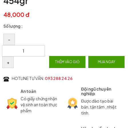
454gr
48,000 đ
Số lượng :
–
+
THÊM VÀO GIỎ
MUA NGAY
HOTLINE TƯ VẤN:
093 288 24 26
Đội ngũ chuyên
An toàn
nghiệp
Có giấy chứng nhận
Được đào tạo bài
vệ sinh an toàn thực
bản, tận tâm , nhiệt
phẩm
tình.