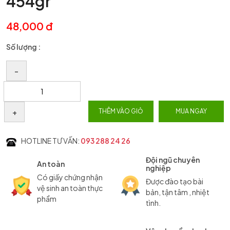
454gr
48,000 đ
Số lượng :
–
+
THÊM VÀO GIỎ
MUA NGAY
HOTLINE TƯ VẤN:
093 288 24 26
Đội ngũ chuyên
An toàn
nghiệp
Có giấy chứng nhận
Được đào tạo bài
vệ sinh an toàn thực
bản, tận tâm , nhiệt
phẩm
tình.