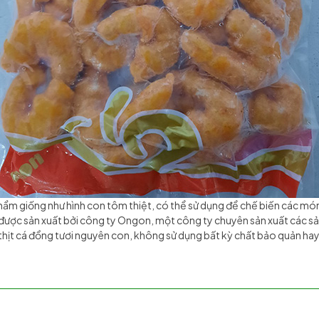
hẩm giống như hình con tôm thiệt, có thể sử dụng để chế biến các món ă
ược sản xuất bởi công ty Ongon, một công ty chuyên sản xuất các sản
thịt cá đổng tươi nguyên con, không sử dụng bất kỳ chất bảo quản ha