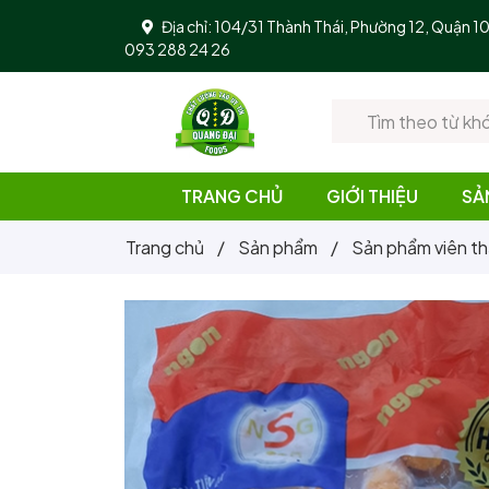
Địa chỉ: 104/31 Thành Thái, Phường 12, Quận 
093 288 24 26
TRANG CHỦ
GIỚI THIỆU
SẢ
Trang chủ
/
Sản phẩm
/
Sản phẩm viên th