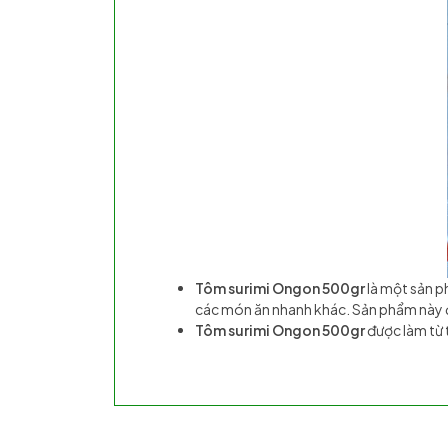
Tôm surimi Ongon 500gr
là một sản p
các món ăn nhanh khác. Sản phẩm này đ
Tôm surimi Ongon 500gr
được làm từ 