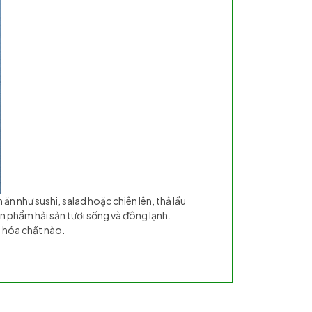
n như sushi, salad hoặc chiên lên, thả lẩu
 phẩm hải sản tươi sống và đông lạnh.
y hóa chất nào.