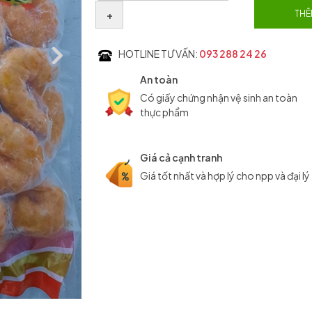
+
THÊ
HOTLINE TƯ VẤN:
093 288 24 26
An toàn
Có giấy chứng nhận vệ sinh an toàn
thực phẩm
Giá cả cạnh tranh
Giá tốt nhất và hợp lý cho npp và đại lý