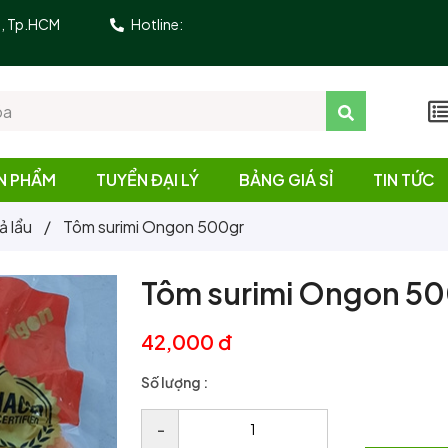
10, Tp.HCM
Hotline:
N PHẨM
TUYỂN ĐẠI LÝ
BẢNG GIÁ SỈ
TIN TỨC
ả lẩu
/
Tôm surimi Ongon 500gr
Tôm surimi Ongon 5
42,000 đ
Số lượng :
–