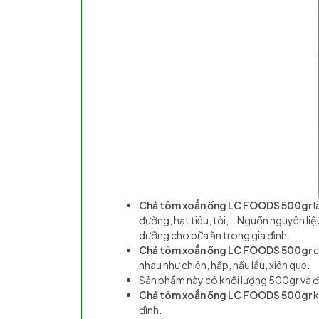
Chả tôm xoắn ống LC FOODS 500gr
l
đường, hạt tiêu, tỏi,… Nguồn nguyên li
dưỡng cho bữa ăn trong gia đình.
Chả tôm xoắn ống LC FOODS 500gr
c
nhau như chiên, hấp, nấu lẩu, xiên que.
Sản phẩm này có khối lượng 500gr và đ
Chả tôm xoắn ống LC FOODS 500gr
k
đình.