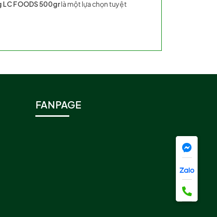
g LC FOODS 500gr
là một lựa chọn tuyệt
FANPAGE