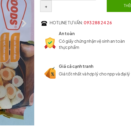
+
THÊ
HOTLINE TƯ VẤN:
093 288 24 26
An toàn
Có giấy chứng nhận vệ sinh an toàn
thực phẩm
Giá cả cạnh tranh
Giá tốt nhất và hợp lý cho npp và đại lý