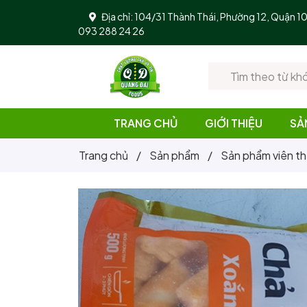
Địa chỉ: 104/31 Thành Thái, Phường 12, Quận 
093 288 24 26
TRANG CHỦ
GIỚI THIỆU
SẢ
Trang chủ
/
Sản phẩm
/
Sản phẩm viên th