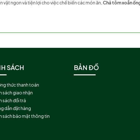
vặt ngon và tiện lợi cho việc chế biến các món ăn,
Chả tôm xoắn ốn
NH SÁCH
BẢN ĐỒ
ng thức thanh toán
h sách giao nhận
 sách đổi trả
g dẫn đặt hàng
h sách bảo mật thông tin