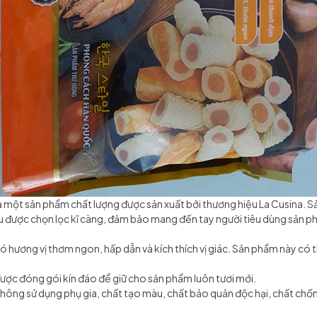
à một sản phẩm chất lượng được sản xuất bởi thương hiệu La Cusina. S
ệu được chọn lọc kĩ càng, đảm bảo mang đến tay người tiêu dùng sản p
ó hương vị thơm ngon, hấp dẫn và kích thích vị giác. Sản phẩm này có
ược đóng gói kín đáo để giữ cho sản phẩm luôn tươi mới.
hông sử dụng phụ gia, chất tạo màu, chất bảo quản độc hại, chất chống