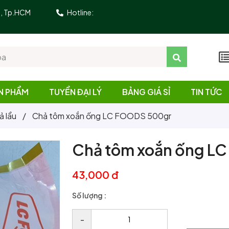
10, Tp.HCM
Hotline:
N PHẨM
TUYỂN ĐẠI LÝ
BẢNG GIÁ SỈ
TIN TỨC
ả lẩu
/
Chả tôm xoắn ống LC FOODS 500gr
Chả tôm xoắn ống L
43,000 đ
Số lượng :
–