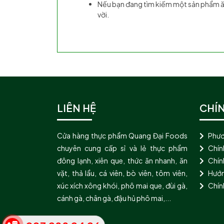
Nếu bạn đang tìm kiếm một sản phẩm ăn 
vời.
LIÊN HỆ
CHÍ
Cửa hàng thực phẩm Quang Đại Foods
Phươ
chuyên cung cấp sỉ và lẻ thực phẩm
Chín
đông lạnh, xiên que, thức ăn nhanh, ăn
Chính
vặt, thả lẩu, cá viên, bò viên, tôm viên,
Hướn
xúc xích xông khói, phô mai que, đùi gà,
Chín
cánh gà, chân gà, đậu hủ phô mai,...