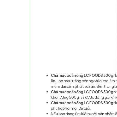
Chả mực xoắn ống LC FOODS 500gr
l
ăn. Lớp màu trắng bên ngoài được làm từ
mềm dai sần sật rất vừa ăn. Bên trong l
Chả mực xoắn ống LC FOODS 500gr
c
khối lượng 500gr và được đóng gói kín 
Chả mực xoắn ống LC FOODS 500gr
k
phù hợp với mọi lứa tuổi.
Nếu bạn đang tìm kiếm một sản phẩm ăn 