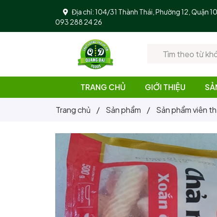
Địa chỉ: 104/31 Thành Thái, Phường 12, Quận 
093 288 24 26
TRANG CHỦ
GIỚI THIỆU
SẢ
Trang chủ
/
Sản phẩm
/
Sản phẩm viên th