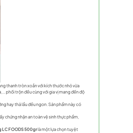
ng thanh tròn xoắn với kích thước nhỏ vừa
,… phối trộn đều cùng với gia vị mang đến độ
ớng hay thả lẩu đều ngon. Sản phẩm này có
iấy chứng nhận an toàn vệ sinh thực phẩm,
g LC FOODS 500gr
là một lựa chọn tuyệt