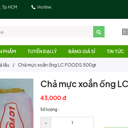
10, Tp.HCM
Hotline:
N PHẨM
TUYỂN ĐẠI LÝ
BẢNG GIÁ SỈ
TIN TỨC
ả lẩu
/
Chả mực xoắn ống LC FOODS 500gr
Chả mực xoắn ống L
43,000 đ
Số lượng :
–