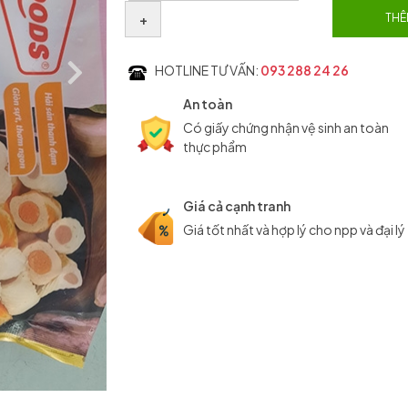
+
THÊ
HOTLINE TƯ VẤN:
093 288 24 26
An toàn
Có giấy chứng nhận vệ sinh an toàn
thực phẩm
Giá cả cạnh tranh
Giá tốt nhất và hợp lý cho npp và đại lý