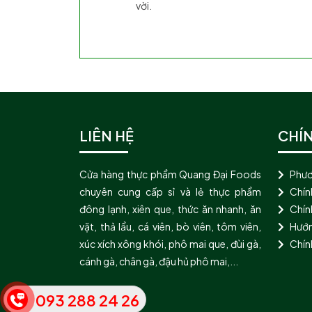
vời.
LIÊN HỆ
CHÍ
Cửa hàng thực phẩm Quang Đại Foods
Phươ
chuyên cung cấp sỉ và lẻ thực phẩm
Chín
đông lạnh, xiên que, thức ăn nhanh, ăn
Chính
vặt, thả lẩu, cá viên, bò viên, tôm viên,
Hướn
xúc xích xông khói, phô mai que, đùi gà,
Chín
cánh gà, chân gà, đậu hủ phô mai,...
093 288 24 26