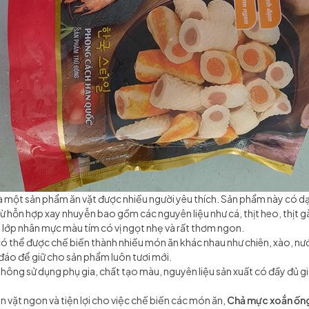
à một sản phẩm ăn vặt được nhiều người yêu thích. Sản phẩm này có dạ
 hỗn hợp xay nhuyễn bao gồm các nguyên liệu như cá, thịt heo, thịt gà
à lớp nhân mực màu tím có vị ngọt nhẹ và rất thơm ngon.
ó thể được chế biến thành nhiều món ăn khác nhau như chiên, xào, nư
đáo để giữ cho sản phẩm luôn tươi mới.
hông sử dụng phụ gia, chất tạo màu, nguyên liệu sản xuất có đầy đủ g
vặt ngon và tiện lợi cho việc chế biến các món ăn,
Chả mực xoắn ốn