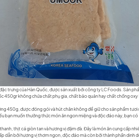
đặc trưng của Hàn Quốc, được sản xuất bởi công ty LC Foods. Sản phẩm 
quốc 450gr không chứa chất phụ gia, chất bảo quản hay chất chống ox
ợng 450g, được đóng gói và hút chân không để giữ cho sản phẩm tươi
 Nếu bạn muốn thưởng thức món ăn ngon miệng và độc đáo này, bạn c
 thanh, thịt cá giòn tan và hương vị đậm đà. Đây là món ăn cung cấp nh
hấp dẫn bởi hương vị thơm ngon, độc đáo mà còn bởi thành phần dinh 