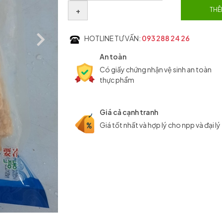
+
THÊ
HOTLINE TƯ VẤN:
093 288 24 26
An toàn
Có giấy chứng nhận vệ sinh an toàn
thực phẩm
Giá cả cạnh tranh
Giá tốt nhất và hợp lý cho npp và đại lý