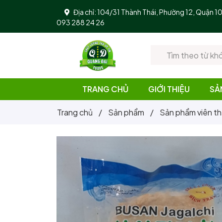
Địa chỉ: 104/31 Thành Thái, Phường 12, Quận 
093 288 24 26
TRANG CHỦ
GIỚI THIỆU
SẢ
Trang chủ
/
Sản phẩm
/
Sản phẩm viên th