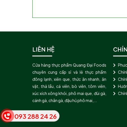
LIÊN HỆ
CHÍ
Cửa hàng thực phẩm Quang Đại Foods
Phươ
chuyên cung cấp sỉ và lẻ thực phẩm
Chín
đông lạnh, xiên que, thức ăn nhanh, ăn
Chính
vặt, thả lẩu, cá viên, bò viên, tôm viên,
Hướn
xúc xích xông khói, phô mai que, đùi gà,
Chín
cánh gà, chân gà, đậu hủ phô mai,...
093 288 24 26