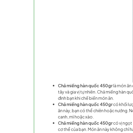
Chả miếng hàn quốc 450gr
là món ăn 
tây và gia vị tự nhiên. Chả miếng hàn 
đình bạn khi chế biến món ăn.
Chả miếng hàn quốc 450gr
có khối lư
ăn này, bạn có thể chiên hoặc nướng.
canh, mì hoặc xào.
Chả miếng hàn quốc 450gr
có vị ngọt
cơ thể của bạn. Món ăn này không chỉ 