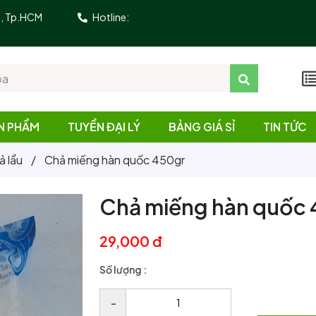
10, Tp.HCM
Hotline:
N PHẨM
TUYỂN ĐẠI LÝ
BẢNG GIÁ SỈ
TIN TỨC
ả lẩu
/
Chả miếng hàn quốc 450gr
Chả miếng hàn quốc
29,000 đ
Số lượng :
–