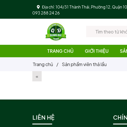
Địa chỉ: 104/31 Thành Thái, Phường 12, Quận 
093 288 24 26
TRANG CHỦ
GIỚI THIỆU
SẢ
Trang chủ
/
Sản phẩm viên thả lẩu
«
LIÊN HỆ
CHÍ