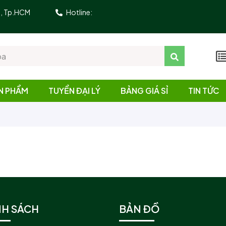
10, Tp.HCM
Hotline:
N PHẨM
TUYỂN ĐẠI LÝ
BẢNG GIÁ SỈ
TIN TỨC
NH SÁCH
BẢN ĐỒ