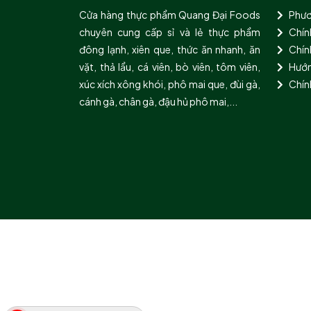
Cửa hàng thực phẩm Quang Đại Foods
Phươ
chuyên cung cấp sỉ và lẻ thực phẩm
Chín
đông lạnh, xiên que, thức ăn nhanh, ăn
Chính
vặt, thả lẩu, cá viên, bò viên, tôm viên,
Hướn
xúc xích xông khói, phô mai que, đùi gà,
Chín
cánh gà, chân gà, đậu hủ phô mai,...