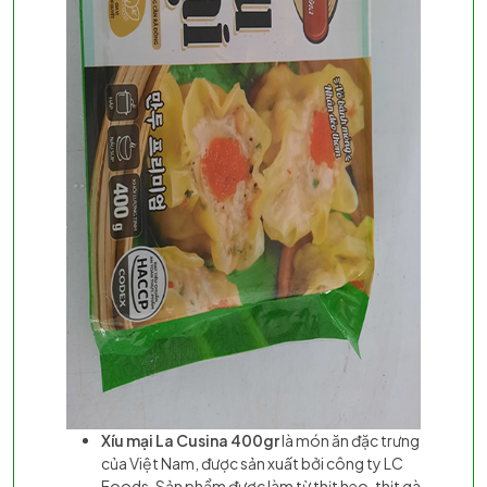
Xíu mại La Cusina 400gr
là món ăn đặc trưng
của Việt Nam, được sản xuất bởi công ty LC
Foods. Sản phẩm được làm từ thịt heo, thịt gà