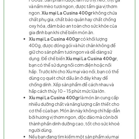
và nấm mèo tươi ngon, được tẩm gia vị thơm
ngon.
Xíu mại La Cusina 400gr
không chứa
chất phụ gia, chất bảo quản hay chất chống
oxy hóa, đảm bảo an toàn cho sức khỏe của
gia đình bạn khi chế biến món ăn.
Xíu mại La Cusina 400gr
có khối lượng
400g, được đóng gói và hút chân không để
giữ cho sản phẩm tươi ngon và dễ dàng sử
dụng. Để chế biến
Xíu mại La Cusina 400gr
,
bạn có thể sử dụng nồi cơm điện hoặc nồi
hấp. Trước khi cho Xíu mại vào nồi, bạn có thể
dùng cọ quét chút dầu ăn ở đáy khay để
chống dính. Xếp sản phẩm để cách nhau và
hấp cách thủy 10 – 15 phút mức lửa lớn.
Xíu mại La Cusina 400gr
là món ăn cung cấp
nhiều dưỡng chất và năng lượng cần thiết cho
cơ thể của bạn. Món ăn này không chỉ hấp dẫn
bởi hương vị thơm ngon, độc đáo mà còn bởi
thành phần dinh dưỡng cao, tốt cho sức khoẻ
người dùng.
Nếu bạn đang tìm kiếm một sản phẩm xíu mại