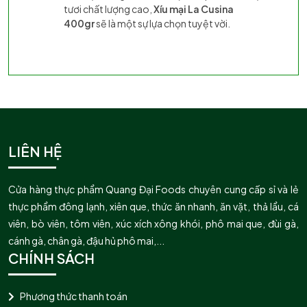
tươi chất lượng cao,
Xíu mại La Cusina
400gr
sẽ là một sự lựa chọn tuyệt vời.
LIÊN HỆ
Cửa hàng thực phẩm Quang Đại Foods chuyên cung cấp sỉ và lẻ
thực phẩm đông lạnh, xiên que, thức ăn nhanh, ăn vặt, thả lẩu, cá
viên, bò viên, tôm viên, xúc xích xông khói, phô mai que, đùi gà,
cánh gà, chân gà, đậu hủ phô mai,...
CHÍNH SÁCH
Phương thức thanh toán