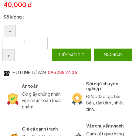
40,000 đ
Số lượng :
–
+
THÊM VÀO GIỎ
MUA NGAY
HOTLINE TƯ VẤN:
093 288 24 26
Đội ngũ chuyên
An toàn
nghiệp
Có giấy chứng nhận
Được đào tạo bài
vệ sinh an toàn thực
bản, tận tâm , nhiệt
phẩm
tình.
Vận chuyển nhanh
Giá cả cạnh tranh
Cam kết giao hàng