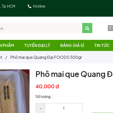
10, Tp.HCM
Hotline:
N PHẨM
TUYỂN ĐẠI LÝ
BẢNG GIÁ SỈ
TIN TỨC
ột
/
Phô mai que Quang Đại FOODS 500gr
Phô mai que Quang 
40,000 đ
Số lượng :
–