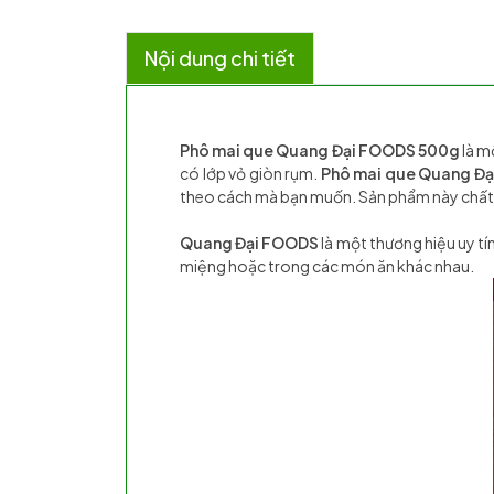
Nội dung chi tiết
Phô mai que Quang Đại FOODS 500g
là m
có lớp vỏ giòn rụm.
Phô mai que Quang Đ
theo cách mà bạn muốn. Sản phẩm này chất l
Quang Đại FOODS
là một thương hiệu uy t
miệng hoặc trong các món ăn khác nhau.