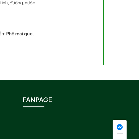
 tính, đường, nước
phẩm
Phô mai que
.
FANPAGE