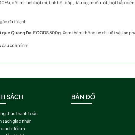
%), bột mì, tinh bột mì, tinh bột bắp, dầu cọ, muối i-ốt, bột bắp biến
găn đá tủ lạnh
i que Quang Đại FOODS
500g
. Xem thêm thông tin chi tiết về sản 
 cầu của mình!
NH SÁCH
BẢN ĐỒ
ng thức thanh toán
h sách giao nhận
 sách đổi trả