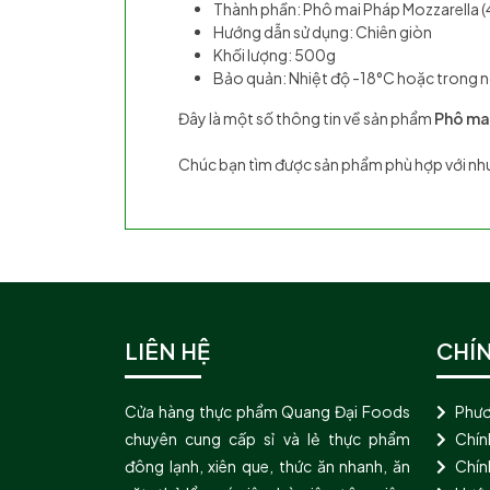
Thành phần: Phô mai Pháp Mozzarella (40
Hướng dẫn sử dụng: Chiên giòn
Khối lượng: 500g
Bảo quản: Nhiệt độ -18°C hoặc trong n
Đây là một số thông tin về sản phẩm
Phô ma
Chúc bạn tìm được sản phẩm phù hợp với nhu
LIÊN HỆ
CHÍ
Cửa hàng thực phẩm Quang Đại Foods
Phươ
chuyên cung cấp sỉ và lẻ thực phẩm
Chín
đông lạnh, xiên que, thức ăn nhanh, ăn
Chính