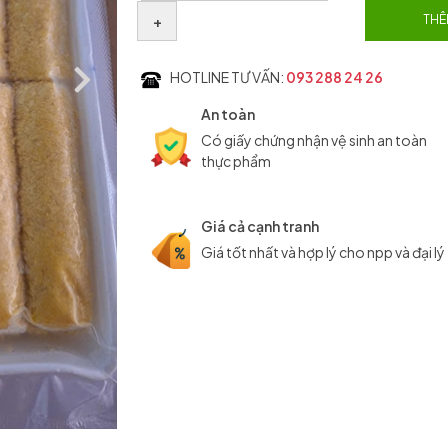
+
THÊ
HOTLINE TƯ VẤN:
093 288 24 26
An toàn
Có giấy chứng nhận vệ sinh an toàn
thực phẩm
Giá cả cạnh tranh
Giá tốt nhất và hợp lý cho npp và đại lý