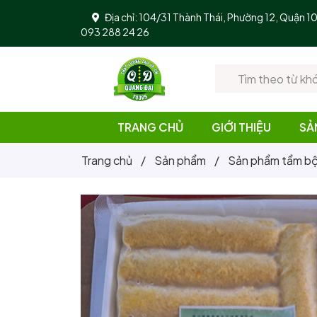
Địa chỉ: 104/31 Thành Thái, Phường 12, Quận 
093 288 24 26
TRANG CHỦ
GIỚI THIỆU
SẢ
Trang chủ
/
Sản phẩm
/
Sản phẩm tẩm b