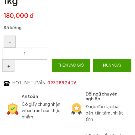
1kg
180,000 đ
Số lượng :
–
+
THÊM VÀO GIỎ
MUA NGAY
HOTLINE TƯ VẤN:
093 288 24 26
Đội ngũ chuyên
An toàn
nghiệp
Có giấy chứng nhận
Được đào tạo bài
vệ sinh an toàn thực
bản, tận tâm , nhiệt
phẩm
tình.