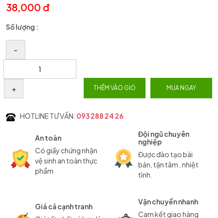
38,000 đ
Số lượng :
–
+
THÊM VÀO GIỎ
MUA NGAY
HOTLINE TƯ VẤN:
093 288 24 26
Đội ngũ chuyên
An toàn
nghiệp
Có giấy chứng nhận
Được đào tạo bài
vệ sinh an toàn thực
bản, tận tâm , nhiệt
phẩm
tình.
Vận chuyển nhanh
Giá cả cạnh tranh
Cam kết giao hàng