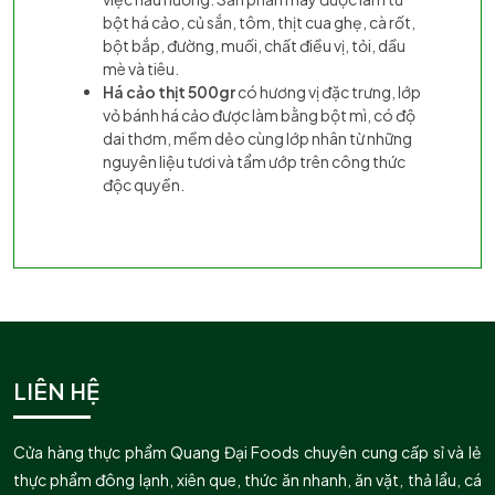
bột há cảo, củ sắn, tôm, thịt cua ghẹ, cà rốt,
bột bắp, đường, muối, chất điều vị, tỏi, dầu
mè và tiêu.
Há cảo thịt 500gr
có hương vị đặc trưng, lớp
vỏ bánh há cảo được làm bằng bột mì, có độ
dai thơm, mềm dẻo cùng lớp nhân từ những
nguyên liệu tươi và tẩm ướp trên công thức
độc quyền.
LIÊN HỆ
Cửa hàng thực phẩm Quang Đại Foods chuyên cung cấp sỉ và lẻ
thực phẩm đông lạnh, xiên que, thức ăn nhanh, ăn vặt, thả lẩu, cá