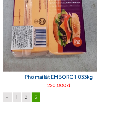
Phô mai lát EMBORG 1.033kg
220,000 đ
«
1
2
3