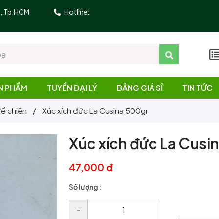
10, Tp.HCM
Hotline:
N PHẨM
TUYỂN ĐẠI LÝ
BẢNG GIÁ SỈ
TIN TỨC
ể chiên
/
Xúc xích đức La Cusina 500gr
Xúc xích đức La Cusi
47,000 đ
Số lượng :
–