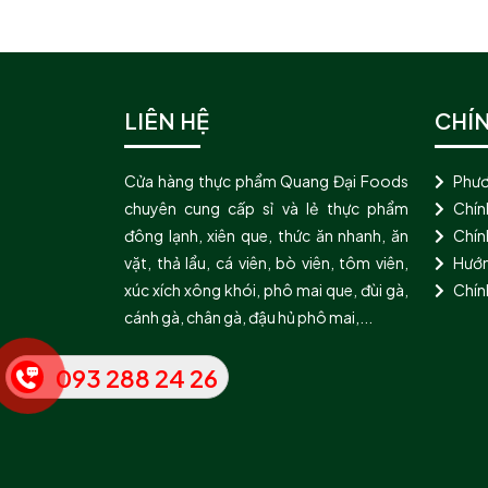
LIÊN HỆ
CHÍ
Cửa hàng thực phẩm Quang Đại Foods
Phươ
chuyên cung cấp sỉ và lẻ thực phẩm
Chín
đông lạnh, xiên que, thức ăn nhanh, ăn
Chính
vặt, thả lẩu, cá viên, bò viên, tôm viên,
Hướn
xúc xích xông khói, phô mai que, đùi gà,
Chín
cánh gà, chân gà, đậu hủ phô mai,...
093 288 24 26