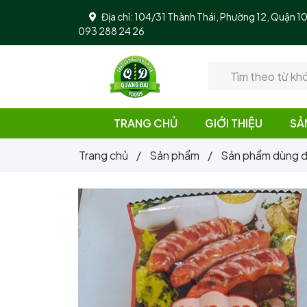
Địa chỉ: 104/31 Thành Thái, Phường 12, Quận 
093 288 24 26
TRANG CHỦ
GIỚI THIỆU
SẢ
Trang chủ
/
Sản phẩm
/
Sản phẩm dùng đ