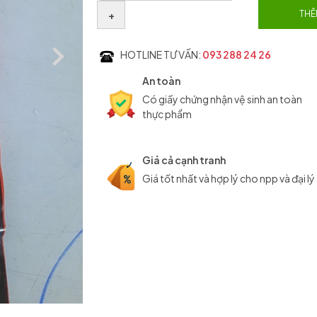
+
THÊ
HOTLINE TƯ VẤN:
093 288 24 26
An toàn
Có giấy chứng nhận vệ sinh an toàn
thực phẩm
Giá cả cạnh tranh
Giá tốt nhất và hợp lý cho npp và đại lý