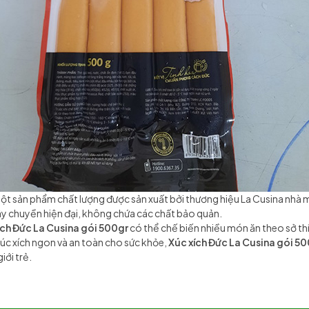
ột sản phẩm chất lượng được sản xuất bởi thương hiệu La Cusina nhà
dây chuyền hiện đại, không chứa các chất bảo quản.
ích Đức La Cusina gói 500gr
có thể chế biến nhiều món ăn theo sở th
c xích ngon và an toàn cho sức khỏe,
Xúc xích Đức La Cusina gói 5
iới trẻ.