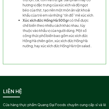
hương vị đặc trưng của xúc xích và độ ngọt
béo của thịt, tạo nên một món ăn vặt khoái
khẩu của trẻ em và những “tín đồ” mê xúc xích.
Xúc xích đức Hồng Hà 500gr
có thể được
chế biến theo nhiều cách khác nhau, tùy
thuộc vào khẩu vị của người dùng. Một số
công thức phổ biến bao gồm xúc xích đức
Hồng Hà chiên giòn, xúc xích đức Hồng Hà
nướng, hay xúc xích đức Hồng Hà trộn salad..
LIÊN HỆ
Cửa hàng thực phẩm Quang Đại Foods chuyên cung cấp sỉ và lẻ