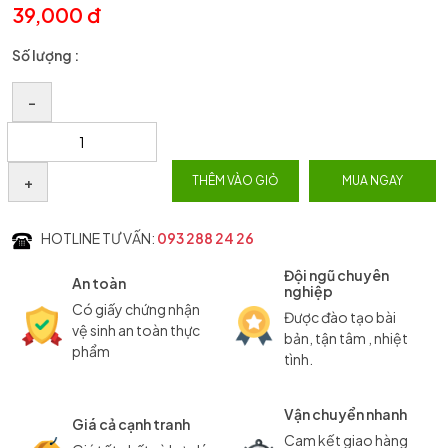
39,000 đ
Số lượng :
–
+
THÊM VÀO GIỎ
MUA NGAY
HOTLINE TƯ VẤN:
093 288 24 26
Đội ngũ chuyên
An toàn
nghiệp
Có giấy chứng nhận
Được đào tạo bài
vệ sinh an toàn thực
bản, tận tâm , nhiệt
phẩm
tình.
Vận chuyển nhanh
Giá cả cạnh tranh
Cam kết giao hàng