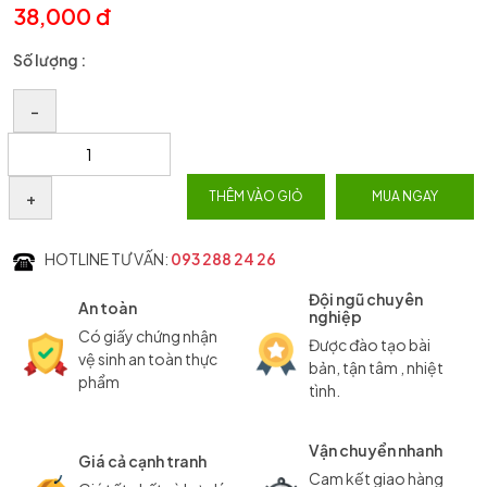
38,000 đ
Số lượng :
–
+
THÊM VÀO GIỎ
MUA NGAY
HOTLINE TƯ VẤN:
093 288 24 26
Đội ngũ chuyên
An toàn
nghiệp
Có giấy chứng nhận
Được đào tạo bài
vệ sinh an toàn thực
bản, tận tâm , nhiệt
phẩm
tình.
Vận chuyển nhanh
Giá cả cạnh tranh
Cam kết giao hàng