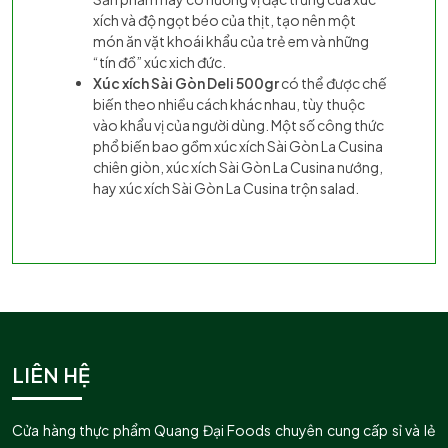
xích và độ ngọt béo của thịt, tạo nên một
món ăn vặt khoái khẩu của trẻ em và những
“tín đồ” xúc xich đức.
Xúc xích Sài Gòn Deli 500gr
có thể được chế
biến theo nhiều cách khác nhau, tùy thuộc
vào khẩu vị của người dùng. Một số công thức
phổ biến bao gồm xúc xích Sài Gòn La Cusina
chiên giòn, xúc xích Sài Gòn La Cusina nướng,
hay xúc xích Sài Gòn La Cusina trộn salad.
LIÊN HỆ
Cửa hàng thực phẩm Quang Đại Foods chuyên cung cấp sỉ và lẻ