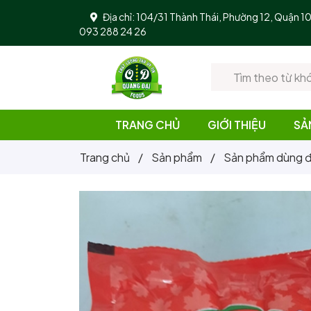
Địa chỉ: 104/31 Thành Thái, Phường 12, Quận 
093 288 24 26
TRANG CHỦ
GIỚI THIỆU
SẢ
Trang chủ
/
Sản phẩm
/
Sản phẩm dùng đ