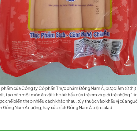
n phẩm của Công ty Cổ phần Thực phẩm Đông Nam Á, được làm từ thịt l
hịt, tạo nên một món ăn vặt khoái khẩu của trẻ em và giới trẻ những “tí
ợc chế biến theo nhiều cách khác nhau, tùy thuộc vào khẩu vị của ng
ch Đông Nam Á nướng, hay xúc xích Đông Nam Á trộn salad.