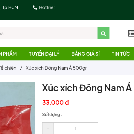
10, Tp.HCM
Hotline:
N PHẨM
TUYỂN ĐẠI LÝ
BẢNG GIÁ SỈ
TIN TỨC
ể chiên
/
Xúc xích Đông Nam Á 500gr
Xúc xích Đông Nam Á
33,000 đ
Số lượng :
–