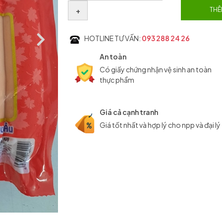
+
THÊ
HOTLINE TƯ VẤN:
093 288 24 26
An toàn
Có giấy chứng nhận vệ sinh an toàn
thực phẩm
Giá cả cạnh tranh
Giá tốt nhất và hợp lý cho npp và đại lý