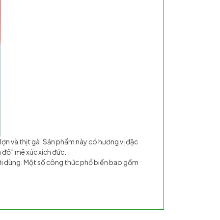
ợn và thịt gà. Sản phẩm này có hương vị đặc
n đồ” mê xúc xích đức.
ười dùng. Một số công thức phổ biến bao gồm