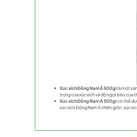
Xúc xích Đông Nam Á 500gr
là một sả
trưng của xúc xích và độ ngọt béo của t
Xúc xích Đông Nam Á 500gr
có thể đư
xúc xích Đông Nam Á chiên giòn, xúc xí