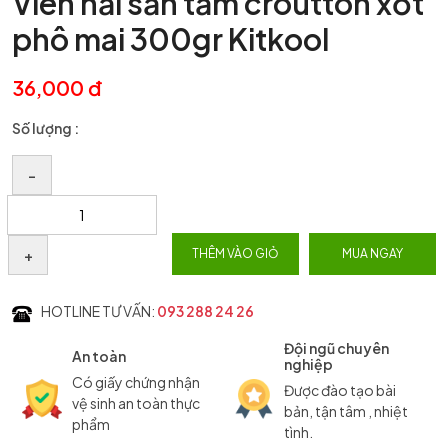
Viên hải sản tẩm croutton xốt
phô mai 300gr Kitkool
36,000 đ
Số lượng :
–
+
THÊM VÀO GIỎ
MUA NGAY
HOTLINE TƯ VẤN:
093 288 24 26
Đội ngũ chuyên
An toàn
nghiệp
Có giấy chứng nhận
Được đào tạo bài
vệ sinh an toàn thực
bản, tận tâm , nhiệt
phẩm
tình.