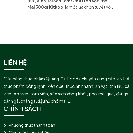
mai,
Viên Hải Sản Tẩm Croutton Xốt Phô
Mai 300gr
Kitkool
là một lựa chọn tuyệt vời.
LIÊN HỆ
Cửa hàng thực phẩm Quang Đại Foods chuyên cung cấp sỉ và lẻ
thực phẩm đông lạnh, xiên que, thức ăn nhanh, ăn vặt, thả lẩu, cá
viên, bò viên, tôm viên, xúc xích xông khói, phô mai que, đùi gà,
cánh gà, chân gà, đậu hủ phô mai,...
CHÍNH SÁCH
Phương thức thanh toán
Chính sách giao nhận