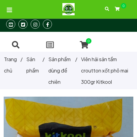
0
Địa chỉ: 104/31 Thành Thái, Phường 12, Quận 10, Tp.HCM
Hotline:
093 288 24 26
0
Trang
/
Sản
/
Sản phẩm
/
Viên hải sản tẩm
chủ
phẩm
dùng để
croutton xốt phô mai
chiên
300gr Kitkool