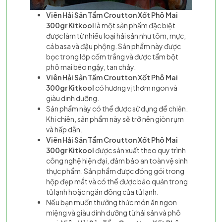
Viên Hải Sản Tẩm Croutton Xốt Phô Mai
300gr Kitkool
là một sản phẩm đặc biệt
được làm từ nhiều loại hải sản như tôm, mực,
cá basa và đậu phộng. Sản phẩm này được
bọc trong lớp cốm trắng và được tẩm bột
phô mai béo ngậy, tan chảy.
Viên Hải Sản Tẩm Croutton Xốt Phô Mai
300gr Kitkool
có hương vị thơm ngon và
giàu dinh dưỡng.
Sản phẩm này có thể được sử dụng để chiên.
Khi chiên, sản phẩm này sẽ trở nên giòn rụm
và hấp dẫn.
Viên Hải Sản Tẩm Croutton Xốt Phô Mai
300gr Kitkool
được sản xuất theo quy trình
công nghệ hiện đại, đảm bảo an toàn vệ sinh
thực phẩm. Sản phẩm được đóng gói trong
hộp đẹp mắt và có thể được bảo quản trong
tủ lạnh hoặc ngăn đông của tủ lạnh.
Nếu bạn muốn thưởng thức món ăn ngon
miệng và giàu dinh dưỡng từ hải sản và phô