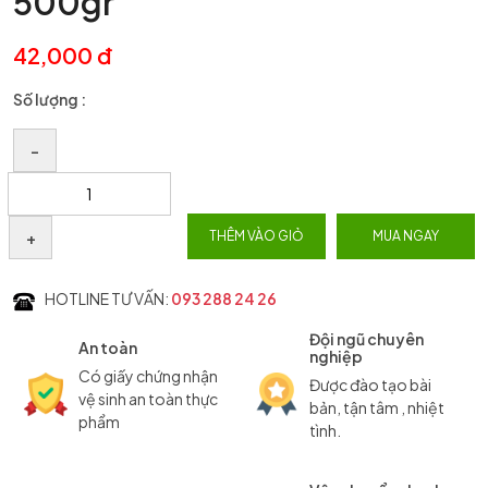
500gr
42,000 đ
Số lượng :
–
+
THÊM VÀO GIỎ
MUA NGAY
HOTLINE TƯ VẤN:
093 288 24 26
Đội ngũ chuyên
An toàn
nghiệp
Có giấy chứng nhận
Được đào tạo bài
vệ sinh an toàn thực
bản, tận tâm , nhiệt
phẩm
tình.