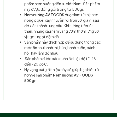
phẩm nem nướng đến từ Việt Nam. Sản phẩm
này được đóng gói trong túi 500gr.
Nem nướng AV FOODS
được làm từ thịt heo
nóng ở quê, xay nhuyễn rồi trộn với gia vị, sau
đó xiên thành từng xâu. Khi nướng trên lửa
than, những xâu nem vàng ươm thơm lừng với
vị ngon ngọt đậm đà.
Sản phẩm này thích hợp để sử dụng trong các
món ăn như bánh mì, bún, bánh cuốn, bánh
hỏi, hay làm đồ nhậu.
Sản phẩm được bảo quản ở nhiệt độ từ -18
đến -20 độ C.
Hy vọng bài giới thiệu này sẽ giúp bạn hiểu rõ
hơn về sản phẩm
Nem nướng AV FOODS
500gr
.