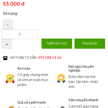
53,000 đ
Số lượng :
–
+
THÊM VÀO GIỎ
MUA NGAY
HOTLINE TƯ VẤN:
093 288 24 26
Đội ngũ chuyên
An toàn
nghiệp
Có giấy chứng nhận
Được đào tạo bài
vệ sinh an toàn thực
bản, tận tâm , nhiệt
phẩm
tình.
Vận chuyển nhanh
Giá cả cạnh tranh
Cam kết giao hàng