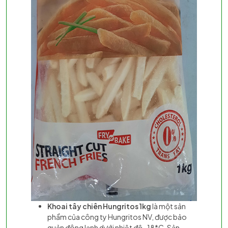
Khoai tây chiên Hungritos 1kg
là một sản
phẩm của công ty Hungritos NV, được bảo
quản đông lạnh dưới nhiệt độ -18*C. Sản