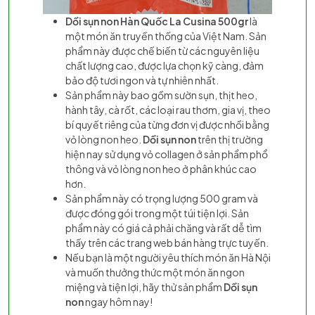
Dồi sụn non Hàn Quốc La Cusina 500gr
là
một món ăn truyền thống của Việt Nam. Sản
phẩm này được chế biến từ các nguyên liệu
chất lượng cao, được lựa chọn kỹ càng, đảm
bảo độ tươi ngon và tự nhiên nhất.
Sản phẩm này bao gồm sườn sụn, thịt heo,
hành tây, cà rốt, các loại rau thơm, gia vị, theo
bí quyết riêng của từng đơn vị được nhồi bằng
vỏ lòng non heo.
Dồi sụn non
trên thị trường
hiện nay sử dụng vỏ collagen ở sản phẩm phổ
thông và vỏ lòng non heo ở phân khúc cao
hơn.
Sản phẩm này có trọng lượng 500 gram và
được đóng gói trong một túi tiện lợi. Sản
phẩm này có giá cả phải chăng và rất dễ tìm
thấy trên các trang web bán hàng trực tuyến.
Nếu bạn là một người yêu thích món ăn Hà Nội
và muốn thưởng thức một món ăn ngon
miệng và tiện lợi, hãy thử sản phẩm
Dồi sụn
non
ngay hôm nay!