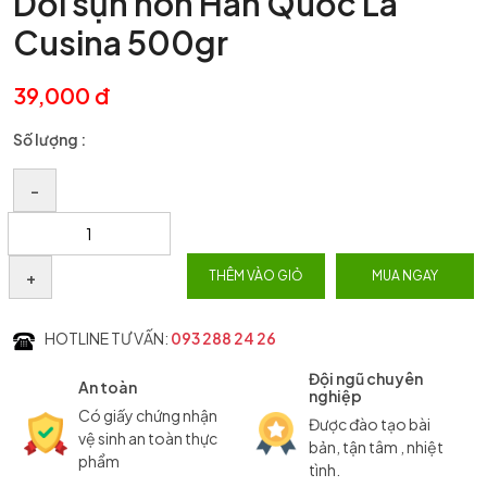
Dồi sụn non Hàn Quốc La
Cusina 500gr
39,000 đ
Số lượng :
–
+
THÊM VÀO GIỎ
MUA NGAY
HOTLINE TƯ VẤN:
093 288 24 26
Đội ngũ chuyên
An toàn
nghiệp
Có giấy chứng nhận
Được đào tạo bài
vệ sinh an toàn thực
bản, tận tâm , nhiệt
phẩm
tình.