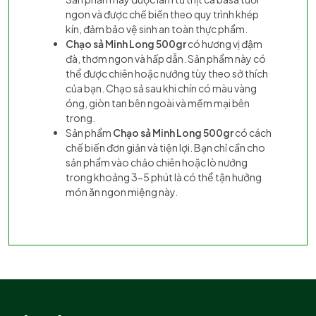
ngon và được chế biến theo quy trình khép
kín, đảm bảo vệ sinh an toàn thực phẩm.
Chạo sả Minh Long 500gr
có hương vị đậm
đà, thơm ngon và hấp dẫn. Sản phẩm này có
thể được chiên hoặc nướng tùy theo sở thích
của bạn. Chạo sả sau khi chín có màu vàng
óng, giòn tan bên ngoài và mềm mại bên
trong.
Sản phẩm
Chạo sả Minh Long 500gr
có cách
chế biến đơn giản và tiện lợi. Bạn chỉ cần cho
sản phẩm vào chảo chiên hoặc lò nướng
trong khoảng 3-5 phút là có thể tận hưởng
món ăn ngon miệng này.