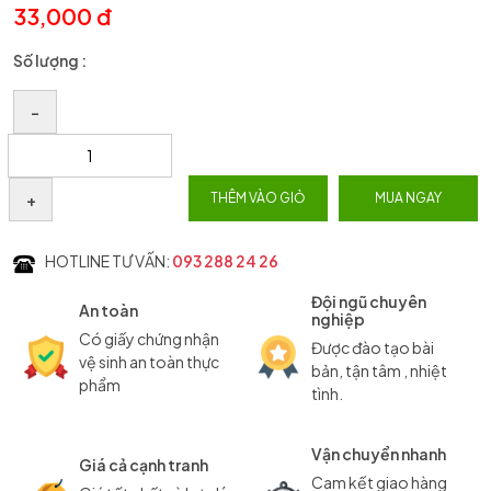
33,000 đ
Số lượng :
–
+
THÊM VÀO GIỎ
MUA NGAY
HOTLINE TƯ VẤN:
093 288 24 26
Đội ngũ chuyên
An toàn
nghiệp
Có giấy chứng nhận
Được đào tạo bài
vệ sinh an toàn thực
bản, tận tâm , nhiệt
phẩm
tình.
Vận chuyển nhanh
Giá cả cạnh tranh
Cam kết giao hàng