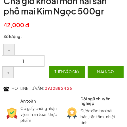
Chả giò khoai môn hải sản
phô mai Kim Ngọc 500gr
42,000 đ
Số lượng :
–
+
THÊM VÀO GIỎ
MUA NGAY
HOTLINE TƯ VẤN:
093 288 24 26
Đội ngũ chuyên
An toàn
nghiệp
Có giấy chứng nhận
Được đào tạo bài
vệ sinh an toàn thực
bản, tận tâm , nhiệt
phẩm
tình.