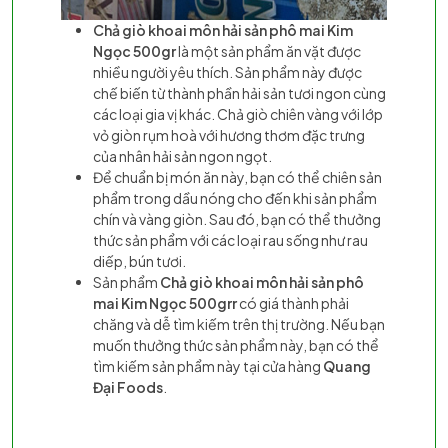
Chả giò khoai môn hải sản phô mai Kim
Ngọc 500gr
là một sản phẩm ăn vặt được
nhiều người yêu thích. Sản phẩm này được
chế biến từ thành phần hải sản tươi ngon cùng
các loại gia vị khác. Chả giò chiên vàng với lớp
vỏ giòn rụm hoà với hương thơm đặc trưng
của nhân hải sản ngon ngọt.
Để chuẩn bị món ăn này, bạn có thể chiên sản
phẩm trong dầu nóng cho đến khi sản phẩm
chín và vàng giòn. Sau đó, bạn có thể thưởng
thức sản phẩm với các loại rau sống như rau
diếp, bún tươi.
Sản phẩm
Chả giò khoai môn hải sản phô
mai Kim Ngọc 500grr
có giá thành phải
chăng và dễ tìm kiếm trên thị trường. Nếu bạn
muốn thưởng thức sản phẩm này, bạn có thể
tìm kiếm sản phẩm này tại cửa hàng
Quang
Đại Foods
.