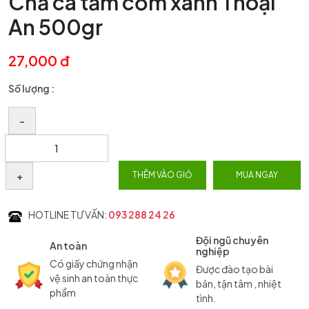
Chả cá tẩm cốm xanh Thoại
An 500gr
27,000 đ
Số lượng :
–
+
THÊM VÀO GIỎ
MUA NGAY
HOTLINE TƯ VẤN:
093 288 24 26
Đội ngũ chuyên
An toàn
nghiệp
Có giấy chứng nhận
Được đào tạo bài
vệ sinh an toàn thực
bản, tận tâm , nhiệt
phẩm
tình.