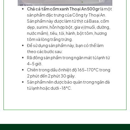
Chả cá tẩm cốm xanh Thoại An 500gr
là một
sản phẩm đặc trưng của Công ty Thoại An.
Sản phẩm này được làm từ thịt cá Basa, cốm
dẹp, surimi, hỗn hợp bột, gia vị (muối, đường,
nước mắm), tiêu, tỏi, hành, bột tôm, hương
tôm và lòng trắng trứng.
Để sử dụng sản phẩm này, bạn có thể làm
theo các bước sau:
Rã đông sản phẩm trong ngăn mát tủ lạnh từ
4-5 giờ.
Chiên trong dầu ở nhiệt độ 165-170°C trong
2 phút đến 2 phút 30 giây.
Sản phẩm nên được bảo quản trong ngăn đá
tủ lạnh hoặc dưới -18°C.