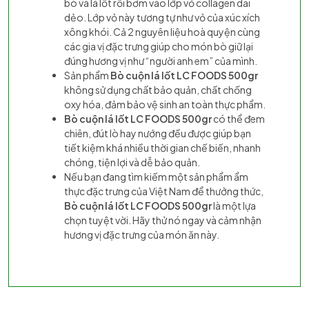
bò và lá lốt rồi bơm vào lớp vỏ collagen dai
dẻo. Lớp vỏ này tương tự như vỏ của xúc xích
xông khói. Cả 2 nguyên liệu hoà quyện cùng
các gia vị đặc trưng giúp cho món bò giữ lại
đúng hương vị như “người anh em” của mình.
Sản phẩm
Bò cuộn lá lốt LC FOODS 500gr
không sử dụng chất bảo quản, chất chống
oxy hóa, đảm bảo vệ sinh an toàn thực phẩm.
Bò cuộn lá lốt LC FOODS 500gr
có thể đem
chiên, đút lò hay nướng đều được giúp bạn
tiết kiệm khá nhiều thời gian chế biến, nhanh
chóng, tiện lợi và dễ bảo quản.
Nếu bạn đang tìm kiếm một sản phẩm ẩm
thực đặc trưng của Việt Nam để thưởng thức,
Bò cuộn lá lốt LC FOODS 500gr
là một lựa
chọn tuyệt vời. Hãy thử nó ngay và cảm nhận
hương vị đặc trưng của món ăn này.