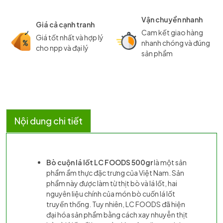
Vận chuyển nhanh
Giá cả cạnh tranh
Cam kết giao hàng
Giá tốt nhất và hợp lý
nhanh chóng và đúng
cho npp và đại lý
sản phẩm
Nội dung chi tiết
Bò cuộn lá lốt LC FOODS 500gr
là một sản
phẩm ẩm thực đặc trưng của Việt Nam. Sản
phẩm này được làm từ thịt bò và lá lốt, hai
nguyên liệu chính của món bò cuốn lá lốt
truyền thống. Tuy nhiên, LC FOODS đã hiện
đại hóa sản phẩm bằng cách xay nhuyễn thịt