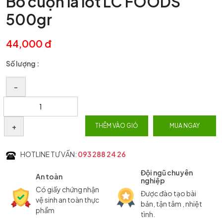
Bò cuộn lá lốt LC FOODS
500gr
44,000 đ
Số lượng :
–
+
THÊM VÀO GIỎ
MUA NGAY
HOTLINE TƯ VẤN:
093 288 24 26
Đội ngũ chuyên
An toàn
nghiệp
Có giấy chứng nhận
Được đào tạo bài
vệ sinh an toàn thực
bản, tận tâm , nhiệt
phẩm
tình.