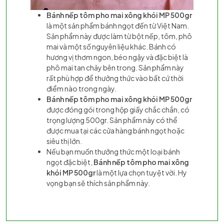
Bánh nếp tôm pho mai xông khói MP 500gr
là một sản phẩm bánh ngọt đến từ Việt Nam.
Sản phẩm này được làm từ bột nếp, tôm, phô
mai và một số nguyên liệu khác. Bánh có
hương vị thơm ngon, béo ngậy và đặc biệt là
phô mai tan chảy bên trong. Sản phẩm này
rất phù hợp để thưởng thức vào bất cứ thời
điểm nào trong ngày.
Bánh nếp tôm pho mai xông khói MP 500gr
được đóng gói trong hộp giấy chắc chắn, có
trọng lượng 500gr. Sản phẩm này có thể
được mua tại các cửa hàng bánh ngọt hoặc
siêu thị lớn.
Nếu bạn muốn thưởng thức một loại bánh
ngọt đặc biệt,
Bánh nếp tôm pho mai xông
khói MP 500gr
là một lựa chọn tuyệt vời. Hy
vọng bạn sẽ thích sản phẩm này.