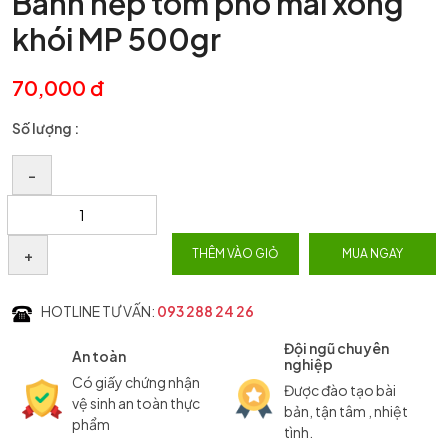
Bánh nếp tôm pho mai xong
khói MP 500gr
70,000 đ
Số lượng :
–
+
THÊM VÀO GIỎ
MUA NGAY
HOTLINE TƯ VẤN:
093 288 24 26
Đội ngũ chuyên
An toàn
nghiệp
Có giấy chứng nhận
Được đào tạo bài
vệ sinh an toàn thực
bản, tận tâm , nhiệt
phẩm
tình.