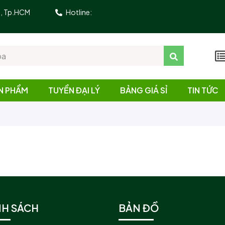
10, Tp.HCM
Hotline:
N PHẨM
TUYỂN ĐẠI LÝ
BẢNG GIÁ SỈ
TIN TỨC
NH SÁCH
BẢN ĐỒ