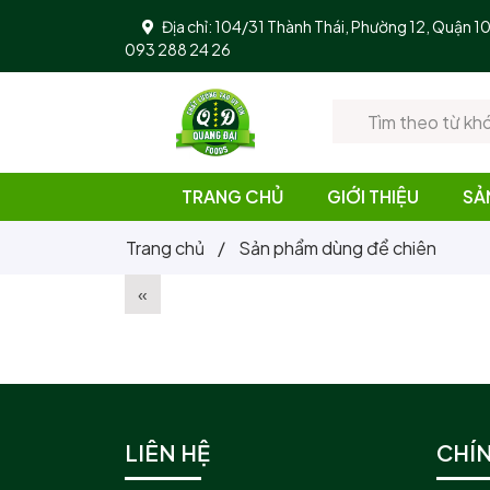
Địa chỉ: 104/31 Thành Thái, Phường 12, Quận 
093 288 24 26
TRANG CHỦ
GIỚI THIỆU
SẢ
Trang chủ
/
Sản phẩm dùng để chiên
«
LIÊN HỆ
CHÍ