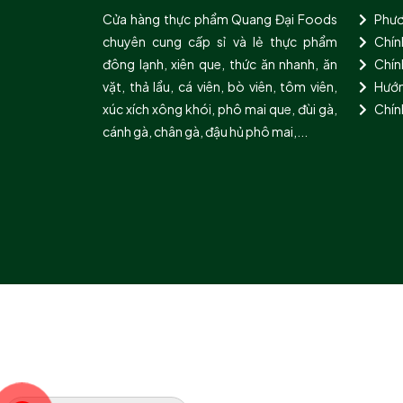
Cửa hàng thực phẩm Quang Đại Foods
Phươ
chuyên cung cấp sỉ và lẻ thực phẩm
Chín
đông lạnh, xiên que, thức ăn nhanh, ăn
Chính
vặt, thả lẩu, cá viên, bò viên, tôm viên,
Hướn
xúc xích xông khói, phô mai que, đùi gà,
Chín
cánh gà, chân gà, đậu hủ phô mai,...